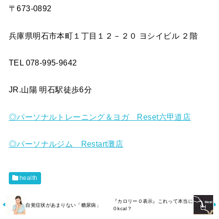
〒673-0892
兵庫県明石市本町１丁目１２－２０ ヨシイビル ２階
TEL 078-995-9642
JR.山陽 明石駅徒歩6分
◎パーソナルトレーニング＆ヨガ Reset六甲道店
◎パーソナルジム Restart灘店
health
『カロリー０表示』これって本当に
自覚症状があまりない「糖尿病」
０kcal？