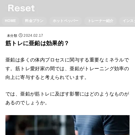
HOME
料金プラン
ホットペッパー
トレーナー紹介
インス
2024.02.17
未分類
筋トレに亜鉛は効果的？
亜鉛は多くの体内プロセスに関与する重要なミネラルで
す。筋トレ愛好家の間では、亜鉛がトレーニング効率の
向上に寄与すると考えられています。
では、亜鉛が筋トレに及ぼす影響にはどのようなものが
あるのでしょうか。