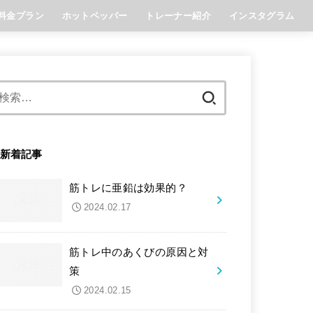
料金プラン
ホットペッパー
トレーナー紹介
インスタグラム
Reset明石店
Reset六甲道店
Restart灘駅前店
検
索:
新着記事
筋トレに亜鉛は効果的？
2024.02.17
筋トレ中のあくびの原因と対
策
2024.02.15