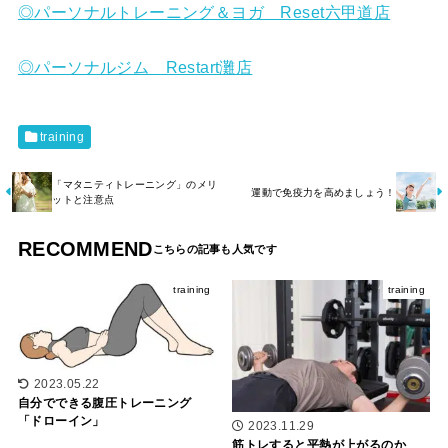
◎パーソナルトレーニング＆ヨガ Reset六甲道店
◎パーソナルジム Restart灘店
training
「マタニティトレーニング」のメリ
運動で免疫力を高めましょう！
ットと注意点
RECOMMEND
training
training
2023.05.22
自分でできる腹圧トレーニング
「ドローイン」
2023.11.29
筋トレすると平熱が上がるのか