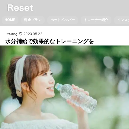
HOME
料金プラン
ホットペッパー
トレーナー紹介
インス
2023.05.22
training
水分補給で効果的なトレーニングを