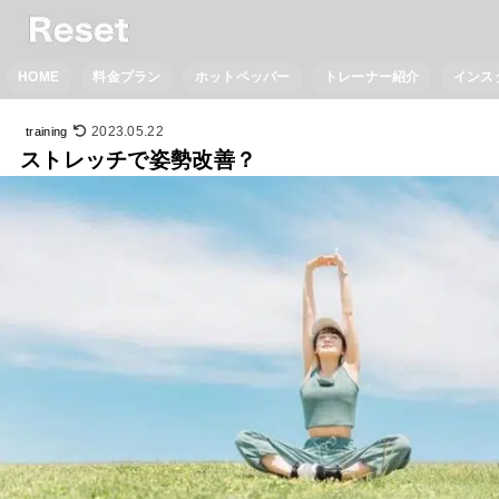
HOME
料金プラン
ホットペッパー
トレーナー紹介
インス
2023.05.22
training
ストレッチで姿勢改善？