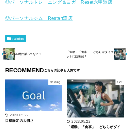
◎パーソナルトレーニング＆ヨガ Reset六甲道店
◎パーソナルジム Restart灘店
training
「運動」「食事」 どちらがダイエ
基礎代謝ってなに？
ットに効果的？
RECOMMEND
training
diet
2023.05.22
目標設定の大切さ
2023.05.22
「運動」「食事」 どちらがダイ