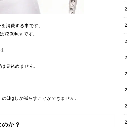
ーを消費する事です。
200kcalです。
は
費は見込めません。
たの1kgしか減らすことができません。
なのか？