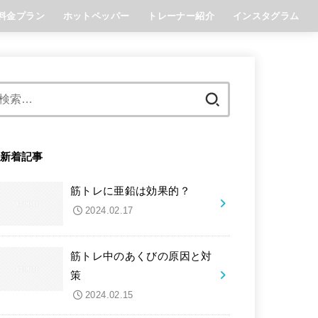
料金プラン
ホットペッパー
トレーナー紹介
インスタグラム
Reset明石店
Reset六甲道店
Restart灘駅前店
検
索:
新着記事
筋トレに亜鉛は効果的？
2024.02.17
筋トレ中のあくびの原因と対
策
2024.02.15