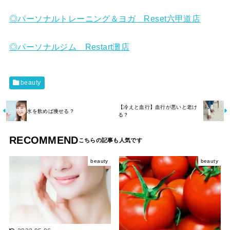
◎パーソナルトレーニング＆ヨガ Reset六甲道店
◎パーソナルジム Restart灘店
beauty
【冷えと血行】血行が悪いと老け
水を飲めば痩せる？
る？
RECOMMEND
beauty
beauty