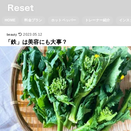
HOME
料金プラン
ホットペッパー
トレーナー紹介
インス
2023.05.12
beauty
「鉄」は美容にも大事？