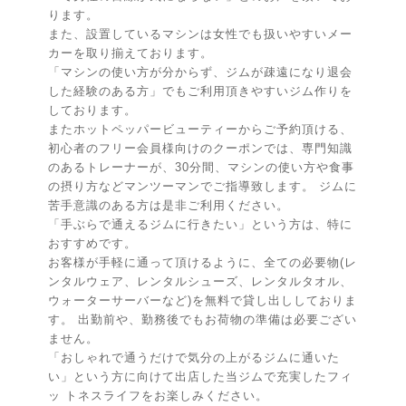
ります。
また、設置しているマシンは女性でも扱いやすいメー
カーを取り揃えております。
「マシンの使い方が分からず、ジムが疎遠になり退会
した経験のある方」でもご利用頂きやすいジム作りを
しております。
またホットペッパービューティーからご予約頂ける、
初心者のフリー会員様向けのクーポンでは、専門知識
のあるトレーナーが、30分間、マシンの使い方や食事
の摂り方などマンツーマンでご指導致します。 ジムに
苦手意識のある方は是非ご利用ください。
「手ぶらで通えるジムに行きたい」という方は、特に
おすすめです。
お客様が手軽に通って頂けるように、全ての必要物(レ
ンタルウェア、レンタルシューズ、レンタルタオル、
ウォーターサーバーなど)を無料で貸し出ししておりま
す。 出勤前や、勤務後でもお荷物の準備は必要ござい
ません。
「おしゃれで通うだけで気分の上がるジムに通いた
い」という方に向けて出店した当ジムで充実したフィ
ッ トネスライフをお楽しみください。